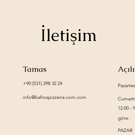
İletişim
Tamas
Açıl
+90 (531) 298 32 24
Pazarte
info@kafrospizzeria.com.com
Cumartr
12:00 -
göre.
PAZAR